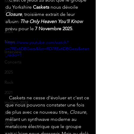
Metal
du Yorkshire 
Caskets
 nous dévoile 
2023
Closure
, troisième extrait de leur 
Live Reports
album 
The Only Heaven You'll Know
prévu pour le 
7 Novembre 2025
.
2024
News
https://www.youtube.com/watch?
v=7REx6DBGezs&list=RD7REx6DBGezs&start
Interview
_radio=1
Concerts
2025
Rock
2021
   Caskets ne cesse d'évoluer et c'est ce 
Hellfest 2024
que nous pouvons constater une fois 
de plus avec ce nouveau titre, 
Closure
, 
2026
mêlant un synthwave moderne au 
2026
metalcore électrique que le groupe 
Hardcore
sait si bien nous desservir. Mais au-delà 