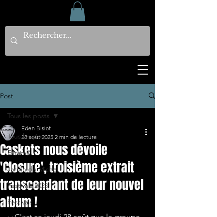
Post
Tous les posts
Eden Bisiot
Tous les posts
28 août 2025
2 min de lecture
Caskets nous dévoile
Earama
'Closure', troisième extrait
Jardin du Michel
transcendant de leur nouvel
Festivals 2023
album !
Festivals
   C'est ce jeudi 28 août que le groupe 