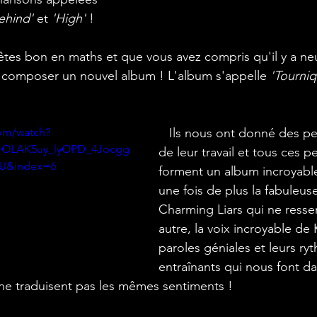
Behind'
 et 
'High'
 ! 
 composer un nouvel album ! L'album s'appelle 
'Tourniq
om/watch?
   Ils nous ont donné des petits morceaux 
=OLAK5uy_lyOPD_4Jocgg
de leur travail et tous ces p
iU&index=6
forment un album incroyable
une fois de plus la fabuleu
Charming Liars qui ne ress
autre, la voix incroyable de K
paroles géniales et leurs ry
entraînants qui nous font da
ne traduisent pas les mêmes sentiments !