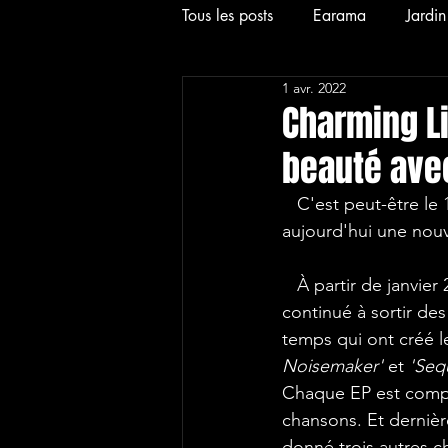
Tous les posts
Earama
Jardi
1 avr. 2022
2024
News
Interview
Charming Li
beauté avec
2026
Hardcore
Alt
   C'est peut-être le 1er avril, mais ce n'est pas un poisson d'avril ! Charming Liars a publié 
aujourd'hui une nouv
   À partir de janvier 2021, le groupe a 
continué à sortir des
temps qui ont créé l
Noisemaker'
 et 
'Seq
Chaque EP est compo
chansons. Et dernièr
donné trois autres 