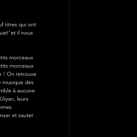
uet'
 et il nous 
etits morceaux 
 ! On retrouve 
se musique des 
emble à aucune 
iliyan, leurs 
thmes 
nser et sauter 