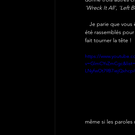
'Wreck It All'
, 
'Left 
   Je parie que vous êtes bon en maths et que vous avez compris qu'il y a neuf titres qui ont 
été rassemblés pour
fait tourner la tête ! 
https://www.youtube.c
v=GlmCYvZmCgc&list
LNyfwOt79B7iejQxhcp
même si les paroles 