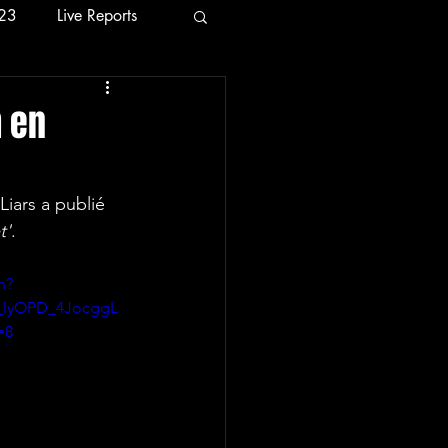
23
Live Reports
24
2026
m en
t'
. 
h?
_lyOPD_4JocggL
=8