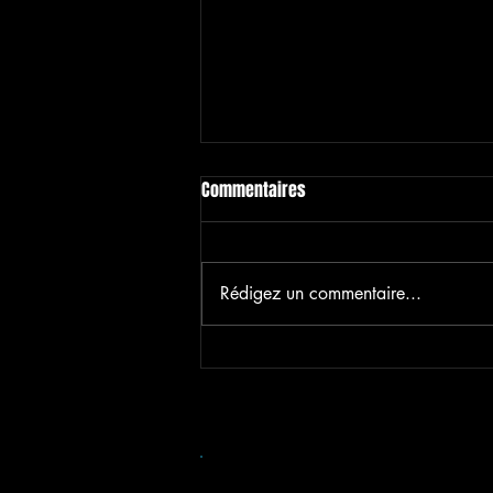
Commentaires
Rédigez un commentaire...
'Left Behind', le nouveau titre de
Charming Liars !