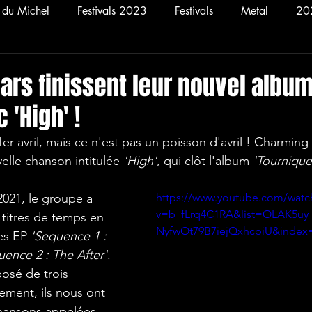
n du Michel
Festivals 2023
Festivals
Metal
20
Concerts
2025
Rock
2021
Hellfest 20
ars finissent leur nouvel albu
 'High' !
elle chanson intitulée 
'High'
, qui clôt l'album 
'Tournique
https://www.youtube.com/watc
v=b_fLrq4C1RA&list=OLAK5uy
 titres de temps en 
NyfwOt79B7iejQxhcpiU&index
es EP 
'Sequence 1 : 
uence 2 : The After'
. 
sé de trois 
ement, ils nous ont 
chansons appelées 