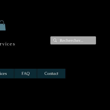
rvices
ices
FAQ
Contact