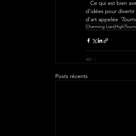
   Ce qui est bien avec Charming Liars, c'est qu'ils ne sont jamais à court d'énergie et 
d'idées pour divertir
d'art appelée 
'Tourn
Charming Liars
High
Tourn
Posts récents