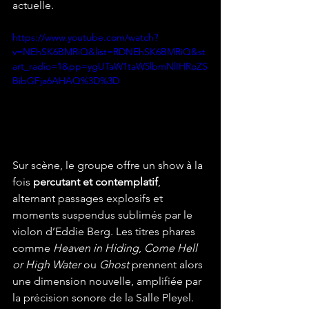
actuelle.
https://www.youtube.com/watch?
v=NEhSK6BMRiQ&list=RDNEhSK6BMRiQ&st
art_radio=1&pp=ygUTaW1taW5lbmNlIHRoZS
BibGFja6AHAQ%3D%3D
Sur scène, le groupe offre un show à la 
fois 
percutant et contemplatif
, 
alternant passages explosifs et 
moments suspendus sublimés par le 
violon d’Eddie Berg. Les titres phares 
comme 
Heaven in Hiding
, 
Come Hell 
or High Water
 ou 
Ghost
 prennent alors 
une dimension nouvelle, amplifiée par 
la précision sonore de la Salle Pleyel.