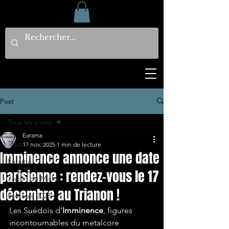
Post
Tous les posts
Earama
Tous les posts
17 nov. 2025
1 min de lecture
Imminence annonce une date
Earama
parisienne : rendez-vous le 17
Jardin du Michel
décembre au Trianon !
Festivals 2023
Les Suédois d’
Imminence
, figures 
Festivals
incontournables du metalcore 