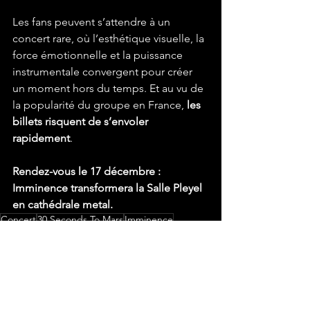
Les fans peuvent s’attendre à un 
concert rare, où l’esthétique visuelle, la 
force émotionnelle et la puissance 
instrumentale convergent pour créer 
un moment hors du temps. Et au vu de 
la popularité du groupe en France, 
les 
billets risquent de s’envoler 
rapidement
.
Rendez-vous le 17 décembre : 
Imminence transformera la Salle Pleyel 
en cathédrale metal.
Concert
30 Seconds To Mars
Imminence
Salle Pleyel
Concerts
2025
Metal