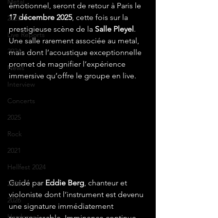
Metal
émotionnel, seront de retour à Paris le 
17 décembre 2025
, cette fois sur la 
2023
prestigieuse scène de la 
Salle Pleyel
. 
Live Reports
Une salle rarement associée au metal, 
2024
mais dont l’acoustique exceptionnelle 
promet de magnifier l’expérience 
News
immersive qu’offre le groupe en live.
Interview
Concerts
2025
Rock
2021
Hellfest 2024
Guidé par 
Eddie Berg
, chanteur et 
2026
violoniste dont l’instrument est devenu 
2026
une signature immédiatement 
Hardcore
reconnaissable, Imminence continue 