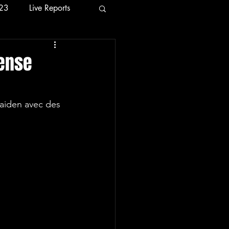
23
Live Reports
24
2026
fense
Maiden avec des 