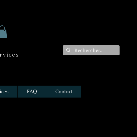
rvices
ices
FAQ
Contact