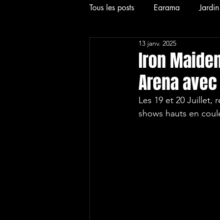
Tous les posts
Earama
Jardi
13 janv. 2025
2024
News
Interview
Iron Maiden
Arena avec 
2026
Hardcore
Alt
Les 19 et 20 Juillet
shows hauts en coul