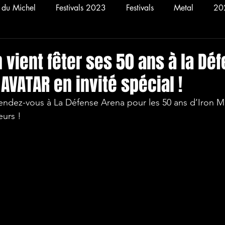
n du Michel
Festivals 2023
Festivals
Metal
20
Concerts
2025
Rock
2021
Hellfest 20
 vient fêter ses 50 ans à la Dé
AVATAR en invité spécial !
, rendez-vous à La Défense Arena pour les 50 ans d’Iron 
eurs !