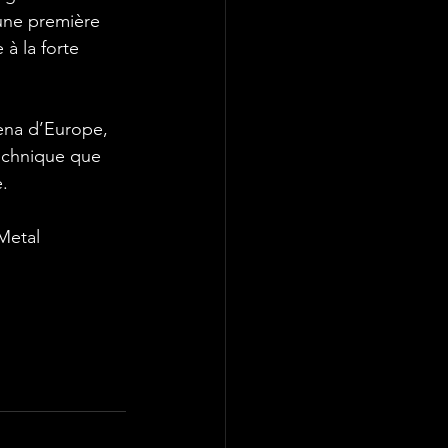
une première 
à la forte 
ena d’Europe, 
echnique que 
. 
Metal 