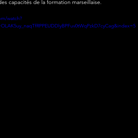
es capacités de la formation marseillaise.
om/watch?
=OLAK5uy_naqTfRPPEUDDlyBPFuv0tWqPzkD7cyCag&index=5