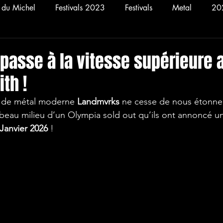
n du Michel
Festivals 2023
Festivals
Metal
20
Concerts
2025
Rock
2021
Hellfest 20
passe à la vitesse supérieure 
th !
s de métal moderne 
Landmvrks
 ne cesse de nous étonner 
au beau milieu d’un Olympia sold out qu’ils ont annoncé u
 Janvier 2026
 ! 