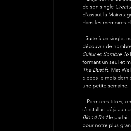
de son single 
Creatu
d’assaut la Mainstag
dans les mémoires des
  Suite à ce single, 
découvrir de nombreu
Sulfur
 et 
Sombre 16
 
formant un seul et m
The Dust
 ft. Mat We
Sleeps le mois dernie
une petite semaine. 
   Parmi ces titres,
s’installait déjà au c
Blood Red
 le parfai
pour notre plus gran