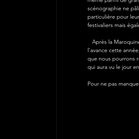
même parmi de gran
scénographie ne pâli
particulière pour leur
festivaliers mais é
   Après la Maroquin
l’avance cette année,
que nous pourrons re
qui aura vu le jour e
Pour ne pas manquer 