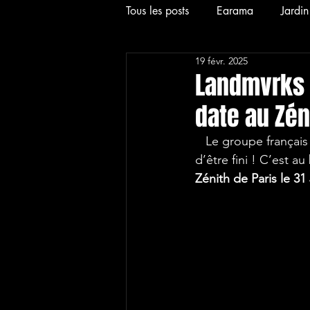
Tous les posts
Earama
Jardi
19 févr. 2025
2024
News
Interview
Landmvrks 
date au Zéni
2026
Hardcore
Alt
   Le groupe françai
d’être fini ! C’est 
Zénith de Paris le 31