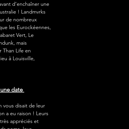
vant d’enchaîner une 
stralie ! Landmvrks 
our de nombreux 
s que les Eurockéennes, 
Cabaret Vert, Le 
mdunk, mais 
 Than Life en 
eu à Louisville, 
 une date 
n vous disait de leur 
on a eu raison ! Leurs 
très appréciés et 