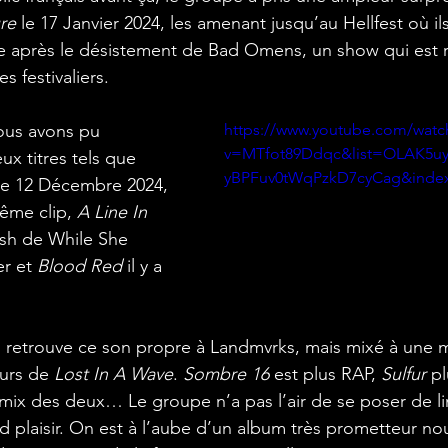
re
 le 17 Janvier 2024, les amenant jusqu’au Hellfest où ils
e après le désistement de Bad Omens, un show qui est r
 festivaliers.
nous avons pu 
https://www.youtube.com/watc
v=MTfot89Ddqc&list=OLAK5u
x titres tels que 
yBPFuv0tWqPzkD7cyCag&inde
le 12 Décembre 2024, 
ême clip, 
A Line In 
lsh de While She 
r et 
Blood Red
 il y a 
 on retrouve ce son propre à Landmvrks, mais mixé à une m
ours de 
Lost In A Wave
. 
Sombre 16
 est plus RAP, 
Sulfur
 pl
t mix des deux… Le groupe n’a pas l’air de se poser de lim
d plaisir. On est à l’aube d’un album très prometteur nou