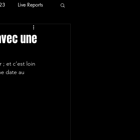
23
Live Reports
24
2026
avec une
; et c’est loin 
ne date au 