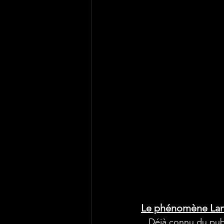
Le phénomène La
   Déjà connu du publ