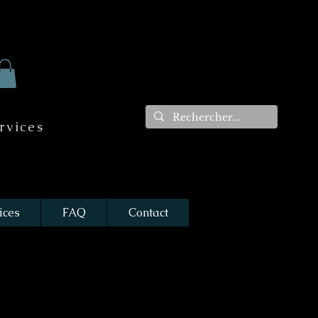
rvices
ices
FAQ
Contact