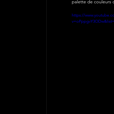
palette de couleurs d
https://www.youtube.c
v=oPppgvY3ODw&list