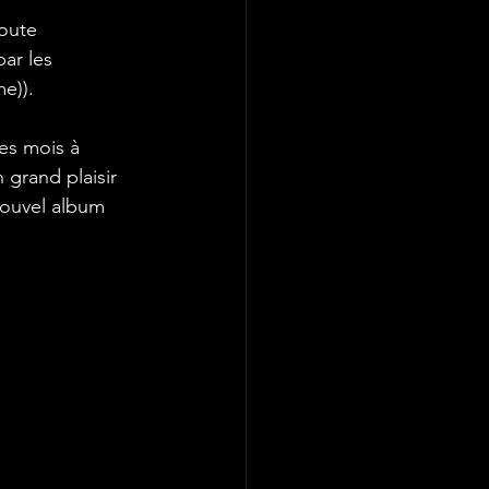
oute 
par les 
e)). 
es mois à 
 grand plaisir 
nouvel album 