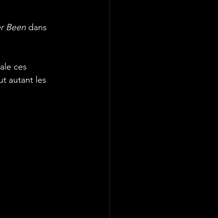
er Been
 dans 
ale ces 
t autant les 