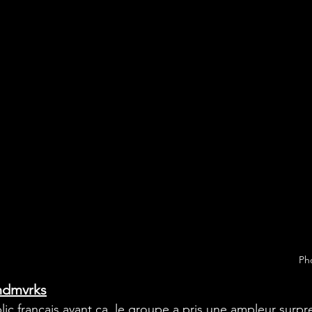
Pho
ndmvrks
ic français avant ça, le groupe a pris une ampleur surpre