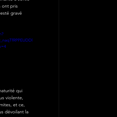
 ont pris 
esté gravé 
h?
y_naqTfRPPEUDDl
x=4
aturité qui 
us violente, 
ites, et ce, 
s dévoilant la 