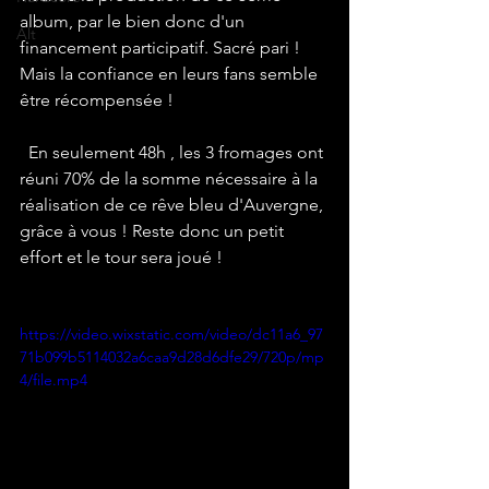
album, par le bien donc d'un 
Alt
financement participatif. Sacré pari ! 
Mais la confiance en leurs fans semble 
être récompensée !
  En seulement 48h , les 3 fromages ont 
réuni 70% de la somme nécessaire à la 
réalisation de ce rêve bleu d'Auvergne, 
grâce à vous ! Reste donc un petit 
effort et le tour sera joué !
https://video.wixstatic.com/video/dc11a6_97
71b099b5114032a6caa9d28d6dfe29/720p/mp
4/file.mp4