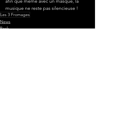
afin que même avec un masque, la 
musique ne reste pas silencieuse !
Les 3 Fromages
News
Rock
Voir tout
Posts récents