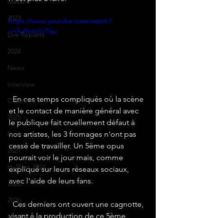
Metal
2023
https://www.youtube.com/watch?
v=Ax9otnYsT6w
Live Reports
2024
News
Interview
  En ces temps compliqués où la scène 
Concerts
et le contact de manière général avec 
2025
le publique fait cruellement défaut à 
Rock
nos artistes, les 3 fromages n'ont pas 
cessé de travailler. Un 5ème opus 
2021
pourrait voir le jour mais, comme 
Hellfest 2024
expliqué sur leurs réseaux sociaux, 
avec l'aide de leurs fans.  
2026
2026
  Ces derniers ont ouvert une cagnotte, 
visant à la production de ce 5ème 
Hardcore