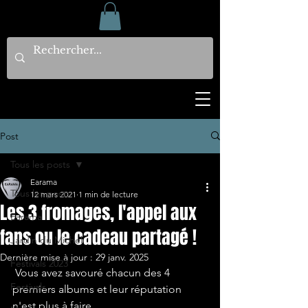
Post
Tous les posts
Earama
Tous les posts
12 mars 2021
1 min de lecture
Les 3 fromages, l'appel aux
Earama
fans ou le cadeau partagé !
Jardin du Michel
Dernière mise à jour :
29 janv. 2025
Festivals 2023
 Vous avez savouré chacun des 4 
Festivals
premiers albums et leur réputation 
n'est plus à faire.  