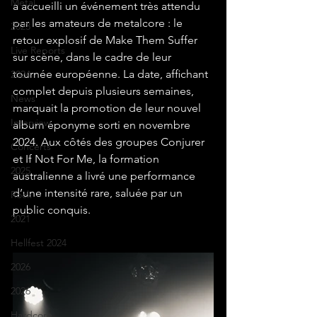
Metal
a accueilli un événement très attendu 
par les amateurs de metalcore : le 
2023
retour explosif de Make Them Suffer 
Live Reports
sur scène, dans le cadre de leur 
tournée européenne. La date, afﬁchant 
2024
complet depuis plusieurs semaines, 
News
marquait la promotion de leur nouvel 
Interview
album éponyme sorti en novembre 
2024. Aux côtés des groupes Conjurer 
Concerts
et If Not For Me, la formation 
2025
australienne a livré une performance 
d’une intensité rare, saluée par un 
Rock
public conquis.
2021
Hellfest 2024
2026
2026
Hardcore