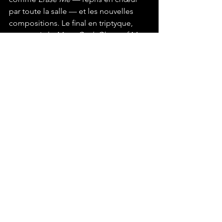
par toute la salle — et les nouvelles 
compositions. Le ﬁnal en triptyque, 
composé de
 Mana God
, 
Ghost of Me
et 
Oscillator
, a laissé l’auditoire en état 
de choc, sans qu’un rappel soit 
nécessaire. La puissance et la précision 
du set auront suffi à combler toutes les 
attentes.
Ce concert à La Maroquinerie a 
conﬁrmé la stature de Make Them 
Suffer dans le paysage metalcore 
international. Entre intensité scénique, 
communion avec le public et qualité 
musicale, cette date parisienne restera 
comme un moment fort de leur 
tournée. Une soirée marquée par la 
sueur, les cris et une passion partagée : 