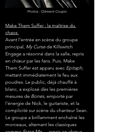
Photos : Clément Coupin
Make Them Suffer : la maîtrise du 
chaos 
Avant l’entrée en scène du groupe 
principal, 
My Curse
 de Killswitch 
Engage a résonné dans la salle, repris 
en chœur par les fans. Puis, Make 
Them Suffer est apparu avec 
Epitaph
, 
mettant immédiatement le feu aux 
poudres. Le public, déjà chauffé à 
blanc, a explosé dès les premières 
mesures de 
Bones
, emporté par 
l’énergie de Nick, le guitariste, et la 
complicité sur scène du chanteur Sean. 
Le groupe a brillamment enchaîné les 
morceaux, alternant les classiques 
comme 
Erase Me
 — repris en chœur 