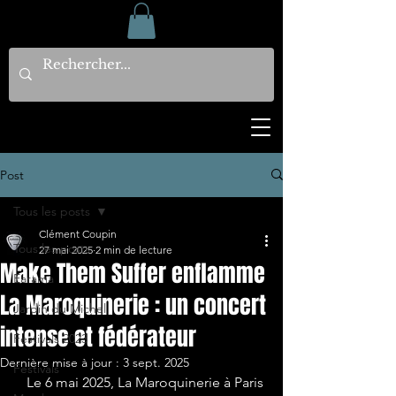
Post
Tous les posts
Clément Coupin
Tous les posts
27 mai 2025
2 min de lecture
Make Them Suffer enflamme
Earama
La Maroquinerie : un concert
Jardin du Michel
intense et fédérateur
Festivals 2023
Dernière mise à jour :
3 sept. 2025
Festivals
   Le 6 mai 2025, La Maroquinerie à Paris 