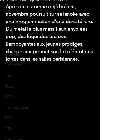
Metal
Après un automne déjà brûlant, 
2023
novembre poursuit sur sa lancée avec 
une programmation d’une densité rare. 
Live Reports
Du metal le plus massif aux envolées 
2024
pop, des légendes toujours 
News
flamboyantes aux jeunes prodiges, 
chaque soir promet son lot d’émotions 
Interview
fortes dans les salles parisiennes.
Concerts
2025
Rock
2021
Hellfest 2024
2026
2026
Hardcore