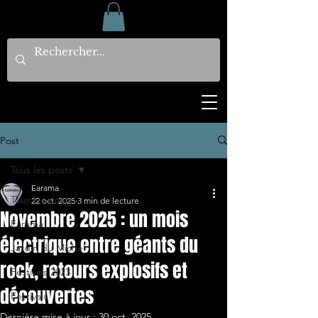
Post
Tous les posts
Earama
Tous les posts
22 oct. 2025
3 min de lecture
Novembre 2025 : un mois
Earama
électrique entre géants du
Jardin du Michel
rock, retours explosifs et
Festivals 2023
découvertes
Festivals
Dernière mise à jour :
30 oct. 2025