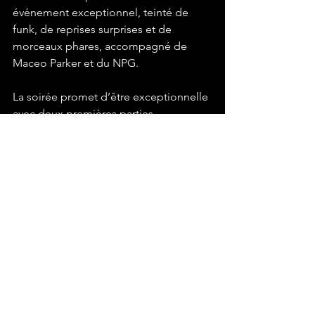
événement exceptionnel, teinté de 
funk, de reprises surprises et de 
morceaux phares, accompagné de 
Maceo Parker et du NPG.
La soirée promet d’être exceptionnelle 
avec deux premières parties 
confirmées : le groupe japonais One 
Ok Rock et le rappeur américain 
JPEGMafia.
Une célébration et une promesse
   Ce concert s’annonce comme une 
célébration pour les fans et une 
nouvelle page pour le groupe. Plus 
qu’un événement musical, il symbolise 
la transformation d’un groupe. Le 
Stade de France sera le théâtre d’un 