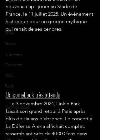
Metal
nouveau cap : jouer au Stade de 
2023
France, le 11 juillet 2025. Un événement 
historique pour un groupe mythique 
Live Reports
qui renaît de ses cendres.
2024
News
Interview
Concerts
2025
Rock
Un comeback très attendu
2021
   Le 3 novembre 2024, Linkin Park 
Hellfest 2024
faisait son grand retour à Paris après 
2026
plus de six ans d'absence. Le concert à 
La Défense Arena affichait complet, 
2026
rassemblant près de 40 000 fans dans 
Hardcore