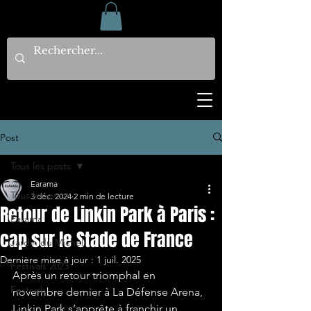
Post
Tous les posts
Earama
Tous les posts
3 déc. 2024
2 min de lecture
Retour de Linkin Park à Paris :
Earama
cap sur le Stade de France
Jardin du Michel
Dernière mise à jour :
1 juil. 2025
Festivals 2023
Après un retour triomphal en 
Festivals
novembre dernier à La Défense Arena, 
Linkin Park s’apprête à franchir un 