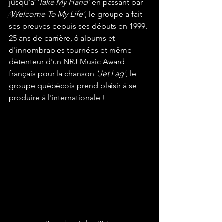
jusqu'à 
'Take My Hand' 
en passant par 
'Welcome To My Life'
, le groupe a fait 
Alt
ses preuves depuis ses débuts en 1999. 
25 ans de carrière, 6 albums et 
d'innombrables tournées et même 
détenteur d'un NRJ Music Award 
français pour la chanson 
'Jet Lag'
, le 
groupe québécois prend plaisir à se 
produire à l'internationale !