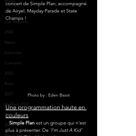
Metal
concert de Simple Plan, accompagné 
de Airyel, Mayday Parade et State 
2023
Champs !
Live Reports
2024
News
Interview
Concerts
2025
Rock
2021
Photo by : Eden Bisiot
Hellfest 2024
Une programmation haute en 
couleurs
2026
Simple Plan
 est un groupe qui n'est 
2026
plus à présenter. De 
'I'm Just A Kid'
Hardcore