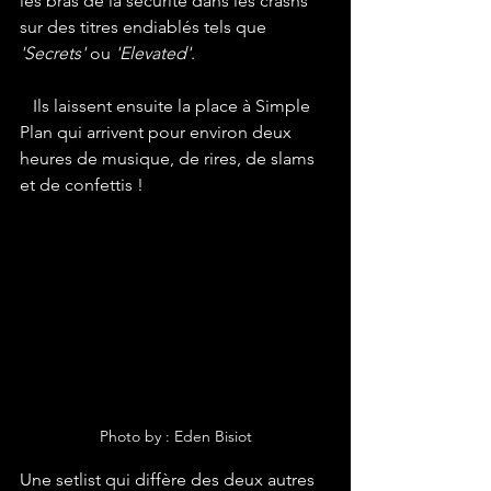
les bras de la sécurité dans les crashs 
sur des titres endiablés tels que 
'Secrets'
 ou 
'Elevated'
. 
   Ils laissent ensuite la place à Simple 
Plan qui arrivent pour environ deux 
heures de musique, de rires, de slams 
et de confettis !
Photo by : Eden Bisiot
Une setlist qui diffère des deux autres 