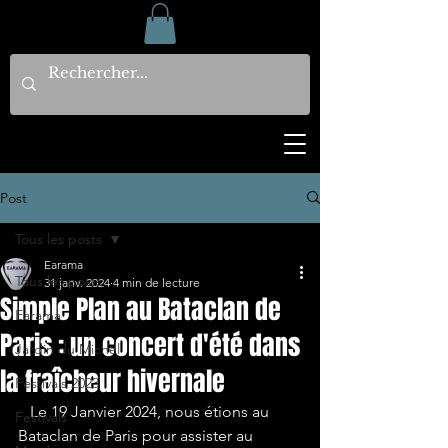
Post
Tous les posts
Earama
Tous les posts
31 janv. 2024
4 min de lecture
Simple Plan au Bataclan de
Earama
Paris : un concert d'été dans
Jardin du Michel
la fraîcheur hivernale
Festivals 2023
   Le 19 Janvier 2024, nous étions au 
Festivals
Bataclan de Paris pour assister au 