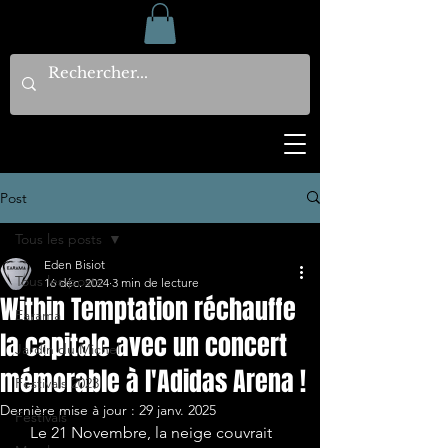
Post
Tous les posts
Eden Bisiot
Tous les posts
16 déc. 2024
3 min de lecture
Within Temptation réchauffe
Earama
la capitale avec un concert
Jardin du Michel
mémorable à l'Adidas Arena !
Festivals 2023
Dernière mise à jour :
29 janv. 2025
Festivals
   Le 21 Novembre, la neige couvrait 