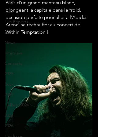
Metal
Paris d'un grand manteau blanc, 
plongeant la capitale dans le froid, 
2023
occasion parfaite pour aller à l'Adidas 
Live Reports
Arena, se réchauffer au concert de 
Within Temptation ! 
2024
News
Interview
Concerts
2025
Rock
2021
Hellfest 2024
2026
2026
Hardcore