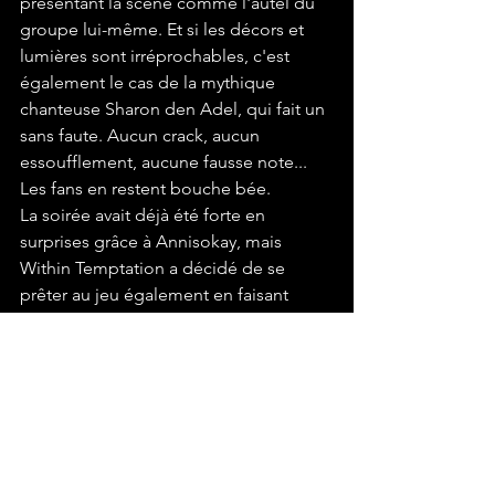
présentant la scène comme l'autel du 
groupe lui-même. Et si les décors et 
lumières sont irréprochables, c'est 
également le cas de la mythique 
chanteuse Sharon den Adel, qui fait un 
sans faute. Aucun crack, aucun 
essoufflement, aucune fausse note... 
Les fans en restent bouche bée. 
La soirée avait déjà été forte en 
surprises grâce à Annisokay, mais 
Within Temptation a décidé de se 
prêter au jeu également en faisant 
monter Tarja Turunen sur scène pour 
chanter 
The Promise
, mais également
My Immortal
, un titre de son propre 
répertoire. Le public lui a réservé un 
accueil plus que chaleureux, avec un 
tonnerre d'applaudissement et une 
pluie de cris. 