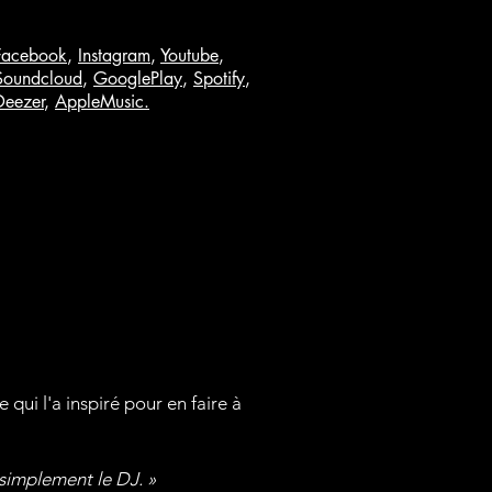
Facebook
,
Instagram
,
Youtube
,
Soundcloud
,
GooglePlay
,
Spotify
,
Deezer
,
AppleMusic
.
qui l'a inspiré pour en faire à
t simplement le DJ. »