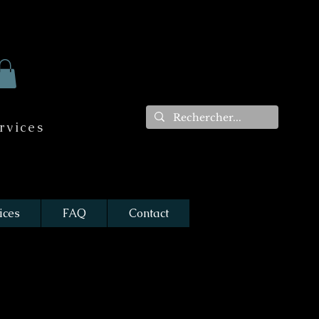
rvices
ices
FAQ
Contact