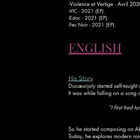
-Violence et Vertige - Avril 20
-VIC - 2021 (EP).
-Estoc - 2021 (EP).
-Feu Noir - 2021 (EP).
ENGLISH
His Story
Ducœurjoly started self-taught
It was while falling on a song o
“I first had t
So he started composing on Abl
Today, he explores modern rom