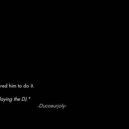
ired him to do it.
laying the DJ."
-Ducoeurjoly-