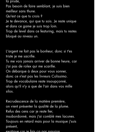
ta prude,
Pas besoin de faire semblant, je suis bien
meilleur sans thune.
Qu'est ce que tu crois ?
Je te devance, qui que tu sois. Je reste unique
et dans ce game je suis trop loin.
Trop de level dans ce featuring, mais tu restes
bloqué au niveau un.
L'argent ne fait pas le bonheur, donc si t'es
triste je me sacrifie.
Tu me vois jamais arriver de bonne heure, car
j'ai pas de rolex qui me scarifie.
On débarque à deux pour vous sonner,
donc ce n'est pas les livreurs Colissimo.
Trop de vocabulaire reste insoupçonné,
alors qu'il n'y a que de l'air dans vos mille
silos.
Recrudescence de la matière première,
on vient présenter la qualité de la plume.
Refus des cens car je reste fier,
insubordonné, mais j'ai comblé mes lacunes.
Toujours en retard mais pour la musique j'suis
présent,
exotique car je fais ça par passion.