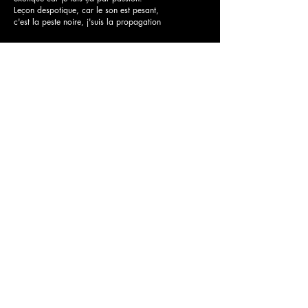
Leçon despotique, car le son est pesant,
c'est la peste noire, j'suis la propagation
Tu vois qu'on surclasse bien tout ce game et
sans effort,
Aucune prétention, je relativise et je termine en
douceur.
Juge-moi si tu veux mais apprend à
reconnaitre tes tords.
Je suis gentil dans le fond, mais je te ferai
aucune faveur.
Sans saveur et tendre, tu te fais bouffer
comme des tenders.
Là le son c'est la leçon, double time façon rap
contenders.
J'suis modeste mais j'atteste que ma peste est
dantesque,
peut-on presque parler d'aléas?
On me déteste, on me teste, vue céleste,
et mes textes désintègrent un kamehameha.