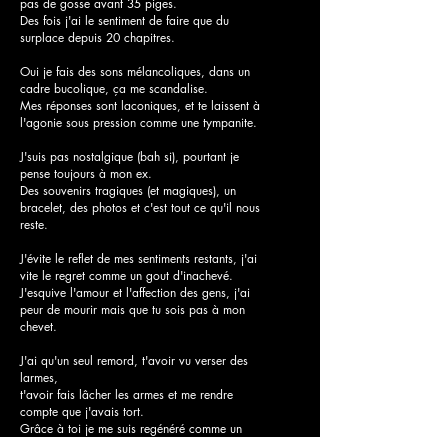
pas de gosse avant 35 piges.
Des fois j'ai le sentiment de faire que du
surplace depuis 20 chapitres.
Oui je fais des sons mélancoliques, dans un
cadre bucolique, ça me scandalise.
Mes réponses sont laconiques, et te laissent à
l'agonie sous pression comme une tympanite.
J'suis pas nostalgique (bah si), pourtant je
pense toujours à mon ex.
Des souvenirs tragiques (et magiques), un
bracelet, des photos et c'est tout ce qu'il nous
reste.
J'évite le reflet de mes sentiments restants, j'ai
vite le regret comme un gout d'inachevé.
J'esquive l'amour et l'affection des gens, j'ai
peur de mourir mais que tu sois pas à mon
chevet.
J'ai qu'un seul remord, t'avoir vu verser des
larmes,
t'avoir fais lâcher les armes et me rendre
compte que j'avais tort.
Grâce à toi je me suis regénéré comme un
lézard. Ou Terminator.