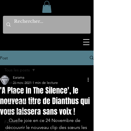
Post
Tous les posts
Earama
Tous les posts
26 nov. 2021
1 min de lecture
'A Place In The Silence', le
Earama
nouveau titre de Dianthus qui
Jardin du Michel
vous laissera sans voix !
Festivals 2023
   Quelle joie en ce 24 Novembre de 
Festivals
découvrir le nouveau clip des sœurs les 