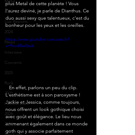
Metal
plus Metal de cette planète ! Vous 
l'aurez deviné, je parle de Dianthus. Ce 
2023
duo aussi sexy que talentueux, c'est du 
Live Reports
bonheur pour les yeux et les oreilles.
2024
https://www.youtube.com/watch?
News
v=9cud3sx5zuk
Interview
Concerts
2025
Rock
   En effet, parlons un peu du clip. 
2021
L'esthétisme est à son paroxysme ! 
Jackie et Jessica, comme toujours, 
Hellfest 2024
nous offrent un look gothique choisi 
2026
avec goût et élégance. Le lieu nous 
emmenant également dans ce monde 
2026
goth qui y associe parfaitement 
Hardcore