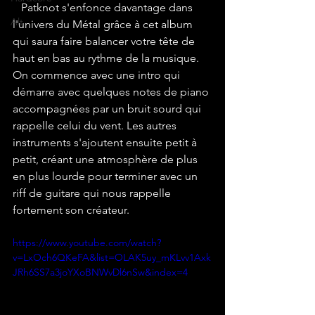
   Patknot s'enfonce davantage dans 
Alt
l'univers du Métal grâce à cet album 
qui saura faire balancer votre tête de 
haut en bas au rythme de la musique. 
On commence avec une intro qui 
démarre avec quelques notes de piano 
accompagnées par un bruit sourd qui 
rappelle celui du vent. Les autres 
instruments s'ajoutent ensuite petit à 
petit, créant une atmosphère de plus 
en plus lourde pour terminer avec un 
riff de guitare qui nous rappelle 
fortement son créateur. 
https://www.youtube.com/watch?
v=LxOch6QKeFA&list=OLAK5uy_mKLvv1Axk
JRh6SS7a3joYXoBNWvDl6nSw&index=4