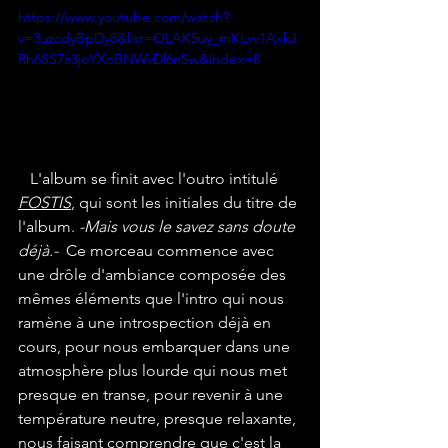
https://www.youtube.com/watch?
v=3uzcdyBpDy8&list=OLAK5uy_mKLvv1AxkJ
Rh6SS7a3joYXoBNWvDl6nSw&index=8
   L'album se finit avec l'outro intitulé 
FOSTIS
, qui sont les initiales du titre de 
l'album. 
-Mais vous le savez sans doute 
déjà.- 
 Ce morceau commence avec 
une drôle d'ambiance composée des 
mêmes éléments que l'intro qui nous 
ramène à une introspection déjà en 
cours, pour nous embarquer dans une 
atmosphère plus lourde qui nous met 
presque en transe, pour revenir à une 
température neutre, presque relaxante, 
nous faisant comprendre que c'est la 