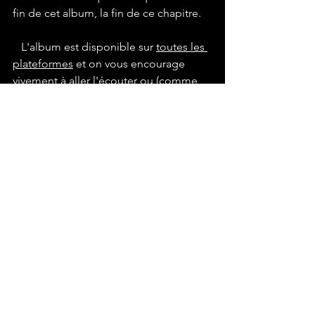
fin de cet album, la fin de ce chapitre.
   L'album est disponible sur 
toutes les 
plateformes
 et on vous encourage 
vivement à aller l'écouter ou (comme 
on dit chez nous) le réécouter si c'est 
déjà fait. Parce qu'après tout, il est 
difficile de se lasser quand la musique 
est si bien mise à l'honneur ! 
On vous encourage également à rester 
connecté/e car il se pourrait qu'une 
interview soit en chemin...
Patknot
From Outer Space To Inner Space
FOSTIS