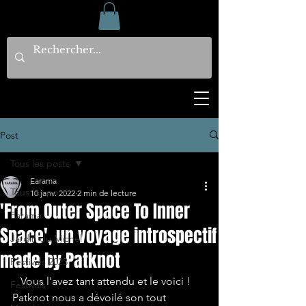
Post
Tous les posts
Earama
Tous les posts
10 janv. 2022
2 min de lecture
'From Outer Space To Inner
Earama
Space', un voyage introspectif
Jardin du Michel
made by Patknot
Festivals 2023
   Vous l'avez tant attendu et le voici ! 
Festivals
Patknot nous a dévoilé son tout 