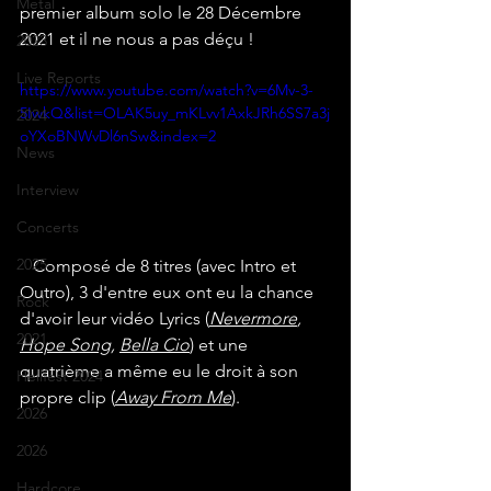
Metal
premier album solo le 28 Décembre 
2021 et il ne nous a pas déçu !
2023
Live Reports
https://www.youtube.com/watch?v=6Mv-3-
5IwkQ&list=OLAK5uy_mKLvv1AxkJRh6SS7a3j
2024
oYXoBNWvDl6nSw&index=2
News
Interview
Concerts
2025
   Composé de 8 titres (avec Intro et 
Outro), 3 d'entre eux ont eu la chance 
Rock
d'avoir leur vidéo Lyrics (
Nevermore
, 
2021
Hope Song
, 
Bella Cio
) et une 
quatrième a même eu le droit à son 
Hellfest 2024
propre clip (
Away From Me
).
2026
2026
Hardcore