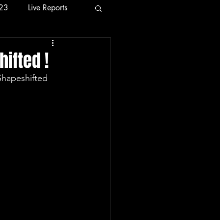
23
Live Reports
24
2026
ifted !