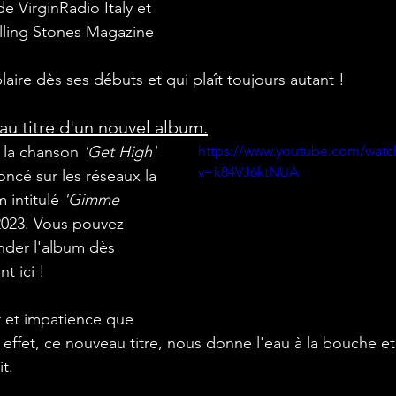
e VirginRadio Italy et 
lling Stones Magazine 
aire dès ses débuts et qui plaît toujours autant !
au titre d'un nouvel album.
de la chanson 
'Get High' 
https://www.youtube.com/watc
v=k84VJ6ktNUA
ncé sur les réseaux la 
 intitulé 
'Gimme 
2023. Vous pouvez 
nder l'album dès 
nt 
ici
 !
effet, ce nouveau titre, nous donne l'eau à la bouche et 
t.