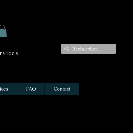
rvices
ices
FAQ
Contact