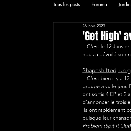
Tous les posts
Earama
Jardi
26 janv. 2023
2024
News
Interview
'Get High' 
   C'est le 12 Janvier de cette nouvelle année que le groupe de Rock'N'Roll Shapeshifted 
2026
Hardcore
Alt
nous a dévoilé son no
Shapeshifted, un g
   C'est bien il y a 12 ans maintenant que le 
groupe a vu le jour. 
ont sortis 4 EP et 2 
d'annoncer le troisi
Ils ont rapidement c
puisque leur chanso
Problem (Spit It Out)