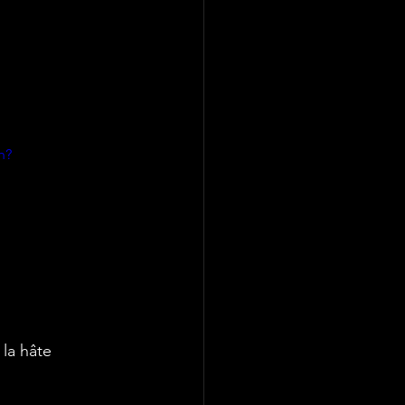
h?
la hâte 