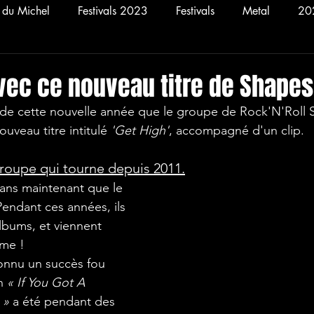
n du Michel
Festivals 2023
Festivals
Metal
20
Concerts
2025
Rock
2021
Hellfest 20
avec ce nouveau titre de Shapesh
uveau titre intitulé 
'Get High'
, accompagné d'un clip. 
roupe qui tourne depuis 2011.
Pendant ces années, ils 
albums, et viennent 
ème ! 
onnu un succès fou 
n 
« If You Got A 
 »
 a été pendant des 