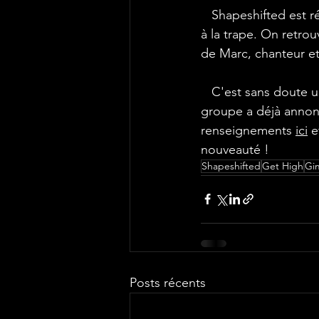
   Shapeshifted est réputé pour être un groupe de pur Rock'N'Roll, et ce titre ne passe pas 
à la trape. On retro
de Marc, chanteur et
   C'est sans doute un titre que vous aurez hâte de découvrir en live et c'est parfait, car le 
groupe a déjà annonc
renseignements 
ici
 e
nouveauté !
Shapeshifted
Get High
Gi
Posts récents