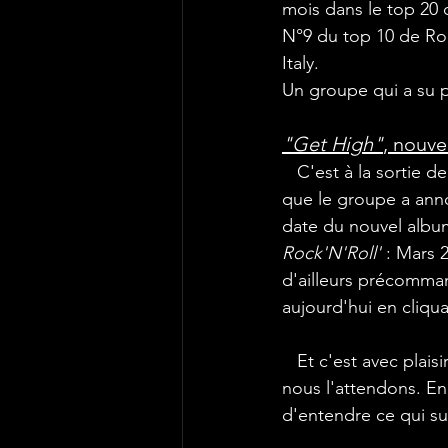
mois dans le top 20 d
N°9 du top 10 de Ro
Italy. 
Un groupe qui a su pl
"Get High"
, nouve
   C'est à la sortie 
que le groupe a anno
date du nouvel album
Rock'N'Roll'
 : Mars 
d'ailleurs précomma
aujourd'hui en cliqua
   Et c'est avec plaisir et impatience que 
nous l'attendons. En 
d'entendre ce qui sui