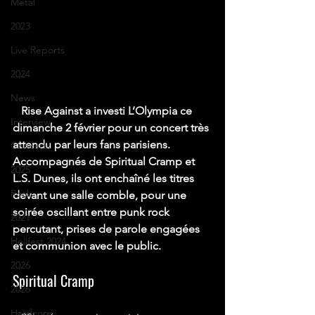
Metal
2023
Live Reports
2024
News
   Rise Against a investi L’Olympia ce 
Interview
dimanche 2 février pour un concert très 
attendu par leurs fans parisiens. 
Concerts
Accompagnés de Spiritual Cramp et 
2025
L.S. Dunes, ils ont enchaîné les titres 
Rock
devant une salle comble, pour une 
soirée oscillant entre punk rock 
2021
percutant, prises de parole engagées 
Hellfest 2024
et communion avec le public.
2026
Spiritual Cramp
2026
Hardcore