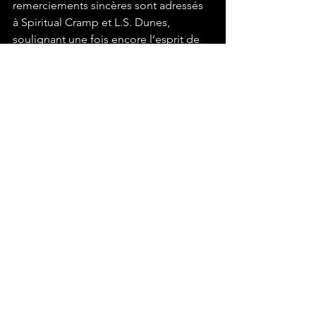
remerciements sincères sont adressés 
à Spiritual Cramp et L.S. Dunes, 
soulignant une fois encore l’esprit de 
fraternité entourant la soirée et la 
scène punk rock dans son ensemble.
Alors que la fin de soirée se 
rapproche, c’est le moment du rappel, 
avec les très attendus 
Make It Stop
, 
Blood-Red, White & Blue
, et enfin 
Savior
. En amont de ce dernier 
morceau, Tim McIlrath livre un discours 
poignant sur la lutte qui reste à mener. 
Plus qu'un simple concert, c’est un 
moment de résilience collective. Rise 
Against a prouvé ce soir encore qu’ils 
n’étaient pas un simple groupe de 
rock, mais aussi un vecteur de 
conscience sociale et d’espoir.