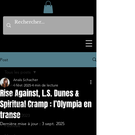
Post
Tous les posts
Anaïs Schacher
Tous les posts
4 févr. 2025
4 min de lecture
Rise Against, L.S. Dunes &
Earama
Spiritual Cramp : l’Olympia en
Jardin du Michel
transe
Festivals 2023
Dernière mise à jour :
3 sept. 2025
Festivals