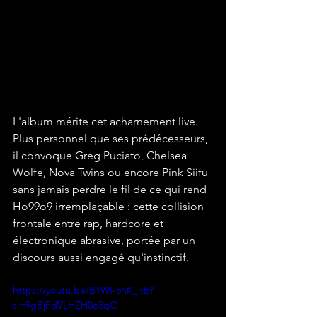
L'album mérite cet acharnement live. 
Plus personnel que ses prédécesseurs, 
il convoque Greg Puciato, Chelsea 
Wolfe, Nova Twins ou encore Pink Siifu 
sans jamais perdre le fil de ce qui rend 
Ho99o9 irremplaçable : cette collision 
frontale entre rap, hardcore et 
électronique abrasive, portée par un 
discours aussi engagé qu'instinctif.
https://youtu.be/B1WI-8nK_hE?
si=9gBjFdVLHZH0o3qO