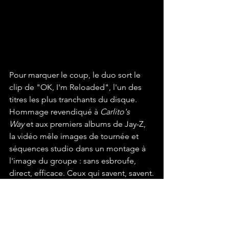
Pour marquer le coup, le duo sort le 
clip de "OK, I'm Reloaded", l'un des 
titres les plus tranchants du disque. 
Hommage revendiqué à 
Carlito's 
Way
 et aux premiers albums de Jay-Z, 
la vidéo mêle images de tournée et 
séquences studio dans un montage à 
l'image du groupe : sans esbroufe, 
direct, efficace. Ceux qui savent, savent.
Actualité
Concert
Tour
Ho99o9
Ok I'm Reloaded
Tomorrow We Escape
Hardcore
Concerts
2026