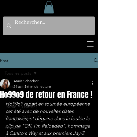
Post
Tous les posts
Anaïs Schacher
Tous les posts
21 avr.
1 min de lecture
Ho99o9 de retour en France !
Earama
Ho99o9 repart en tournée européenne 
Jardin du Michel
cet été avec de nouvelles dates 
Festivals 2023
françaises, et dégaine dans la foulée le 
clip de "OK, I'm Reloaded", hommage 
Festivals
à Carlito's Way et aux premiers Jay-Z.