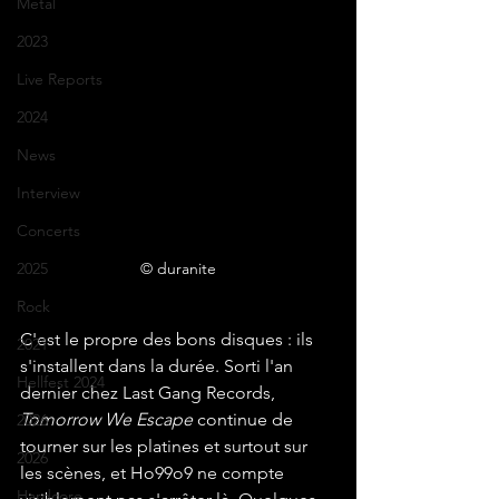
Metal
2023
Live Reports
2024
News
Interview
Concerts
2025
© duranite
Rock
C'est le propre des bons disques : ils 
2021
s'installent dans la durée. Sorti l'an 
Hellfest 2024
dernier chez Last Gang Records, 
Tomorrow We Escape
 continue de 
2026
tourner sur les platines et surtout sur 
2026
les scènes, et Ho99o9 ne compte 
Hardcore