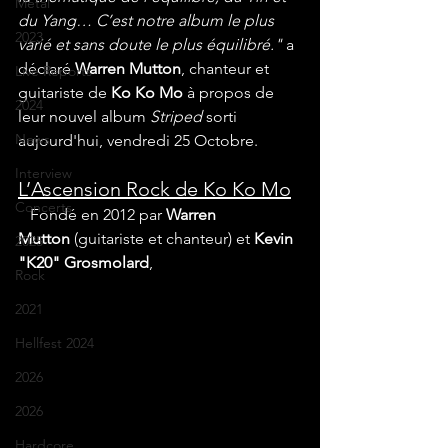
Metal
du Yang… C’est notre album le plus 
2023
varié et sans doute le plus équilibré."
 a 
déclaré 
Warren Mutton
, chanteur et 
Live Reports
guitariste de 
Ko Ko Mo
 à propos de 
2024
leur nouvel album 
Striped
 sorti 
News
aujourd'hui, vendredi 25 Octobre.
Interview
L’Ascension Rock de Ko Ko Mo
Concerts
   Fondé en 2012 par 
Warren 
Mutton
 (guitariste et chanteur) et 
Kevin 
2025
"K20" Grosmolard
, 
Rock
2021
Hellfest 2024
2026
2026
Hardcore