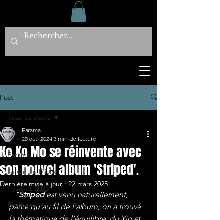
Post
Tous les posts
Earama
Tous les posts
25 oct. 2024
3 min de lecture
Ko Ko Mo se réinvente avec
Earama
son nouvel album 'Striped'.
Jardin du Michel
Dernière mise à jour :
22 mars 2025
Festivals 2023
"
Striped 
est venu naturellement, 
Festivals
parce qu’au fil de l’album, on a trouvé 
la thématique de l’équilibre, du Yin et 