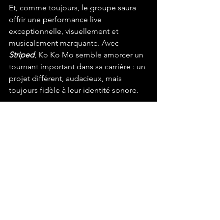
Et, comme toujours, le groupe saura 
offrir une performance live 
exceptionnelle, visuellement et 
musicalement marquante. Avec 
Striped
, Ko Ko Mo semble amorcer un 
tournant important dans sa carrière : un 
projet différent, audacieux, mais 
toujours fidèle à leur identité sonore.