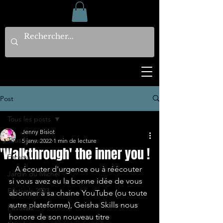
Post
Tous les posts
Jenny Bisiot
Tous les posts
5 janv. 2022
1 min de lecture
'Walkthrough' the inner you !
Earama
   A écouter d'urgence ou à réécouter 
Jardin du Michel
si vous avez eu la bonne idée de vous 
Festivals 2023
abonner à sa chaine YouTube (ou toute 
autre plateforme), Geisha Skills nous 
Festivals
honore de son nouveau titre 