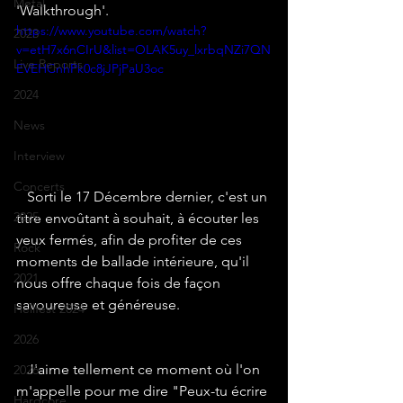
Metal
'Walkthrough'.
https://www.youtube.com/watch?
2023
v=etH7x6nCIrU&list=OLAK5uy_lxrbqNZi7QN
Live Reports
EVEHCnhPk0c8jJPjPaU3oc
2024
News
Interview
Concerts
   Sorti le 17 Décembre dernier, c'est un 
2025
titre envoûtant à souhait, à écouter les 
yeux fermés, afin de profiter de ces 
Rock
moments de ballade intérieure, qu'il 
2021
nous offre chaque fois de façon 
savoureuse et généreuse.
Hellfest 2024
2026
   J'aime tellement ce moment où l'on 
2026
m'appelle pour me dire "Peux-tu écrire 
Hardcore