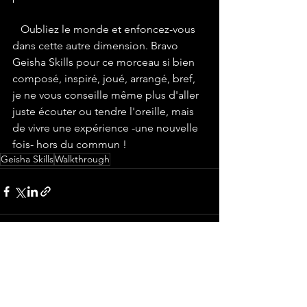
   Oubliez le monde et enfoncez-vous 
dans cette autre dimension. Bravo 
Geisha Skills pour ce morceau si bien 
composé, inspiré, joué, arrangé, bref, 
je ne vous conseille même plus d'aller 
juste écouter ou tendre l'oreille, mais 
de vivre une expérience -une nouvelle 
fois- hors du commun !
Geisha Skills
Walkthrough
Voir tout
Posts récents