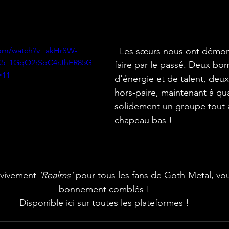
com/watch?v=akHrSW-
  Les sœurs nous ont démontrés leur savoir-
IX5_1GqQ2rSoC4rJhFR85G
faire par le passé. Deux bo
=11
d'énergie et de talent, deu
hors-paire, maintenant à qu
solidement un groupe tout à
chapeau bas !
 vivement 
'Realms'
 pour tous les fans de Goth-Metal, vou
bonnement comblés !
Disponible 
ici
 sur toutes les plateformes !