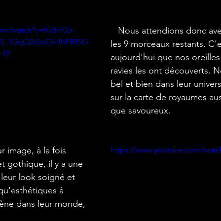
com/watch?v=hk8nf0p-
   Nous attendions donc avec impatience 
X5_1GqQ2rSoC4rJhFR85G
les 9 morceaux restants. C'
=12
aujourd'hui que nos oreilles
ravies les ont découverts.
bel et bien dans leur univers
sur la carte de royaumes aus
que savoureux.
https://www.youtube.com/wat
 gothique, il y a une 
leur look soigné et 
qu'esthétiques à 
mène dans leur monde, 