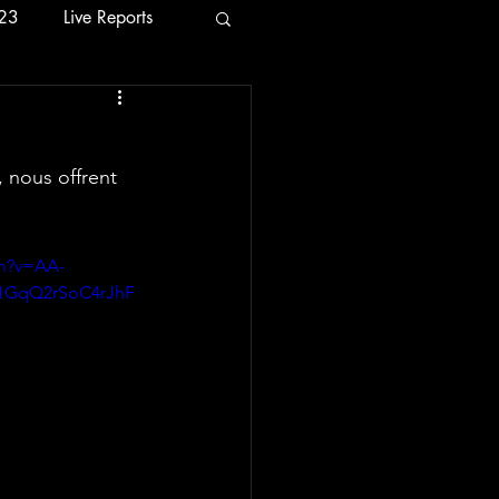
23
Live Reports
24
2026
ch?v=AA-
_1GqQ2rSoC4rJhF