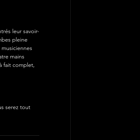
mbes pleine 
x musiciennes 
atre mains 
 fait complet, 
s serez tout 