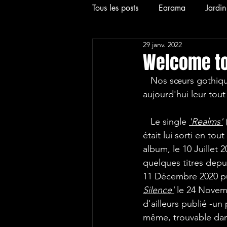
Tous les posts
Earama
Jardi
29 janv. 2022
2024
News
Interview
Welcome to
   Nos sœurs gothiques à souhait, jeunes princesses du royaume Goth-Metal, nous offrent 
2026
Hardcore
Alt
aujourd'hui leur tout
   Le single 
'Realms'
était lui sorti en tou
album, le 10 Juillet 
quelques titres depui
11 Décembre 2020 pu
Silence'
 le 24 Novemb
d'ailleurs publié -un 
même, trouvable dan