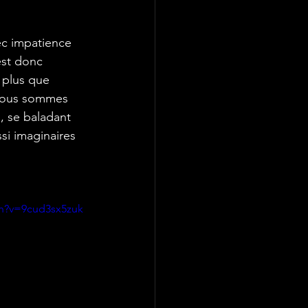
est donc 
 plus que 
 Nous sommes 
, se baladant 
si imaginaires 
ch?v=9cud3sx5zuk