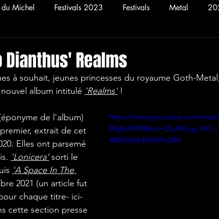
n du Michel
Festivals 2023
Festivals
Metal
20
Concerts
2025
Rock
2021
Hellfest 20
 Dianthus' Realms
 nouvel album intitulé 
'Realms'
 ! 
 (éponyme de l'album) 
https://www.youtube.com/wat
RkjBc8YM&list=OLAK5uy_lIX5
t premier, extrait de cet 
R85G0HbBWAYyOM
2020. Elles ont parsemé 
s. 
'Lonicera'
 sorti le 
is 
'A Space In The 
re 2021 (un article fut 
pour chaque titre- ici-
s cette section presse 