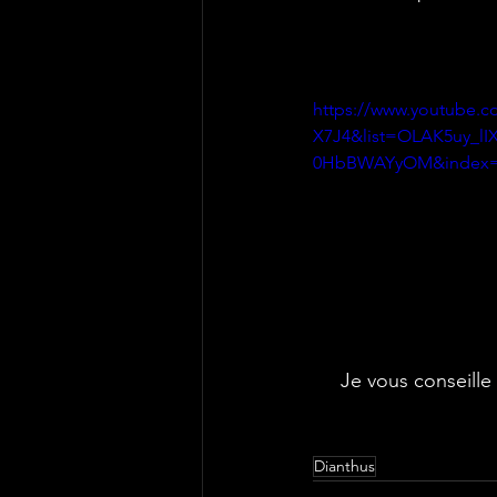
https://www.youtube.
X7J4&list=OLAK5uy_l
0HbBWAYyOM&index
Je vous conseille
Dianthus