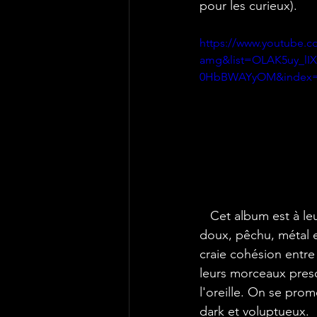
pour les curieux). 
https://www.youtube.
amg&list=OLAK5uy_lI
0HbBWAYyOM&index
   Cet album est à leur image, à la fois 
doux, pêchu, métal et
craie cohésion entre 
leurs morceaux pres
l'oreille. On se pro
dark et voluptueux. 