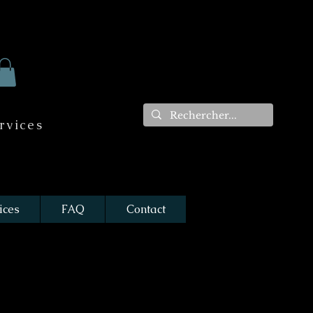
rvices
ices
FAQ
Contact